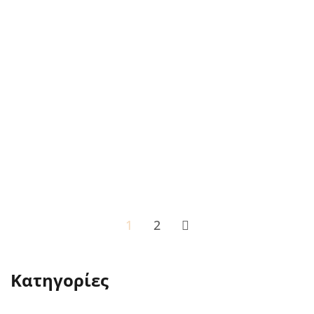
Κέρκυρας: Τι να Φάτε Κάθε
Μήνα
Η κουζίνα της Κέρκυρας ακολουθεί το
ρυθμό των εποχών. Το ήπιο κλίμα του
νησιού και το εύφορο έδαφος
προσφέρουν μια ποικιλία φρούτων,
λαχανικών, βοτάνων και θαλασσινών που
αλλάζουν όλη τη...
READ MORE
1
2
Κατηγορίες