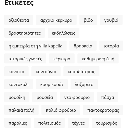
Ετικέτες
αξιοθέατα
αρχαία κέρκυρα
βίδο
γουβιά
δραστηριότητες
εκδηλώσεις
η εμπειρία στη villa kapella
θρησκεία
ιστορία
ιστορικές γωνιές
κέρκυρα
καθημερινή ζωή
κανάτια
καντούνια
καποδίστριας
κοντόκαλι
κουμ κουάτ
λαζαρέτο
μουσίκη
μουσεία
νέο φρούριο
πάσχα
παλαιά πολή
παλιό φρούριο
παντοκράτορας
παραλίες
πολιτισμός
τέχνες
τουρισμός