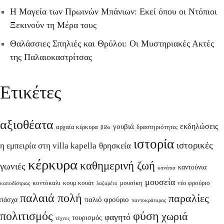
Η Μαγεία των Πρωινών Μπάνιων: Εκεί όπου οι Ντόπιοι
Ξεκινούν τη Μέρα τους
Θαλάσσιες Σπηλιές και Θρύλοι: Οι Μυστηριακές Ακτές
της Παλαιοκαστρίτσας
Ετικέτες
αξιοθέατα
εκδηλώσεις
γουβιά
αρχαία κέρκυρα
δραστηριότητες
βίδο
ιστορία
ιστορικές
θρησκεία
η εμπειρία στη villa kapella
κέρκυρα
καθημερινή ζωή
γωνιές
καντούνια
κανάτια
μουσεία
κοντόκαλι
κουμ κουάτ
μουσίκη
νέο φρούριο
καποδίστριας
λαζαρέτο
παλαιά πολή
παραλίες
παλιό φρούριο
πάσχα
παντοκράτορας
πολιτισμός
φύση
χωριά
φαγητό
τουρισμός
τέχνες