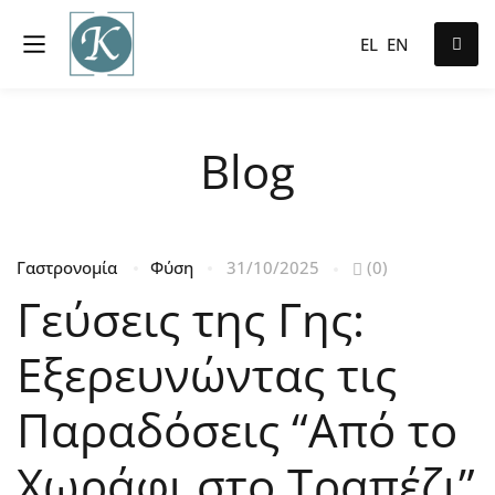
EL
EN
Blog
Γαστρονομία
Φύση
31/10/2025
(0)
Γεύσεις της Γης:
Εξερευνώντας τις
Παραδόσεις “Από το
Χωράφι στο Τραπέζι”