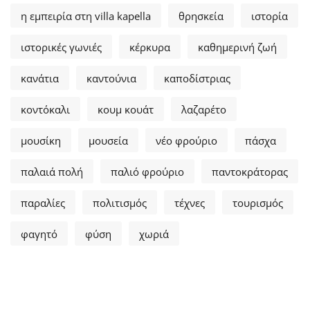
η εμπειρία στη villa kapella
θρησκεία
ιστορία
ιστορικές γωνιές
κέρκυρα
καθημερινή ζωή
κανάτια
καντούνια
καποδίστριας
κοντόκαλι
κουμ κουάτ
λαζαρέτο
μουσίκη
μουσεία
νέο φρούριο
πάσχα
παλαιά πολή
παλιό φρούριο
παντοκράτορας
παραλίες
πολιτισμός
τέχνες
τουρισμός
φαγητό
φύση
χωριά