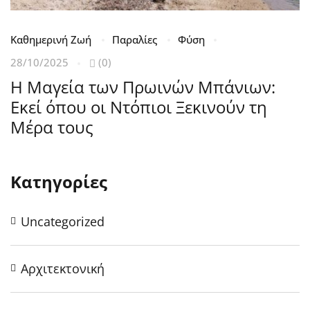
Καθημερινή Ζωή
Παραλίες
Φύση
Π
Θ
28/10/2025
(0)
Μ
Η Μαγεία των Πρωινών Μπάνιων:
Π
Εκεί όπου οι Ντόπιοι Ξεκινούν τη
Μέρα τους
Κατηγορίες
Uncategorized
Αρχιτεκτονική