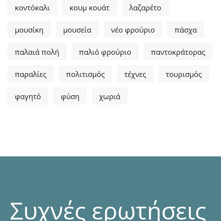
κοντόκαλι
κουμ κουάτ
λαζαρέτο
μουσίκη
μουσεία
νέο φρούριο
πάσχα
παλαιά πολή
παλιό φρούριο
παντοκράτορας
παραλίες
πολιτισμός
τέχνες
τουρισμός
φαγητό
φύση
χωριά
Συχνές ερωτήσεις