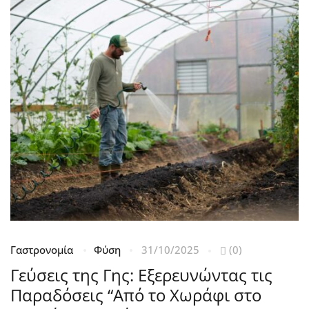
Γαστρονομία
Φύση
31/10/2025
(0)
Κ
Γεύσεις της Γης: Εξερευνώντας τις
2
Παραδόσεις “Από το Χωράφι στο
Η