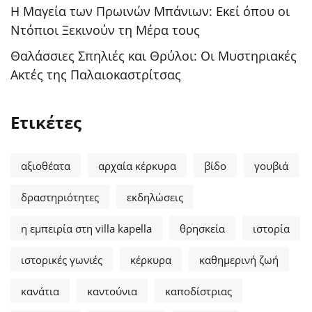
Η Μαγεία των Πρωινών Μπάνιων: Εκεί όπου οι
Ντόπιοι Ξεκινούν τη Μέρα τους
Θαλάσσιες Σπηλιές και Θρύλοι: Οι Μυστηριακές
Ακτές της Παλαιοκαστρίτσας
Ετικέτες
αξιοθέατα
αρχαία κέρκυρα
βίδο
γουβιά
δραστηριότητες
εκδηλώσεις
η εμπειρία στη villa kapella
θρησκεία
ιστορία
ιστορικές γωνιές
κέρκυρα
καθημερινή ζωή
κανάτια
καντούνια
καποδίστριας