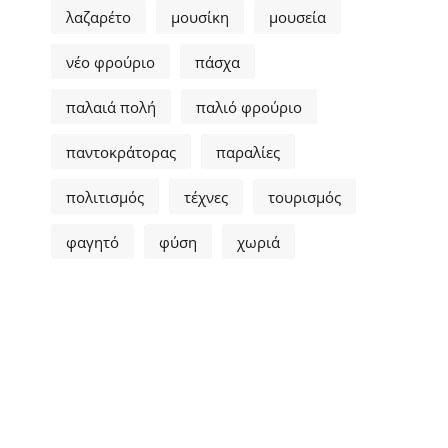
λαζαρέτο
μουσίκη
μουσεία
νέο φρούριο
πάσχα
παλαιά πολή
παλιό φρούριο
παντοκράτορας
παραλίες
πολιτισμός
τέχνες
τουρισμός
φαγητό
φύση
χωριά