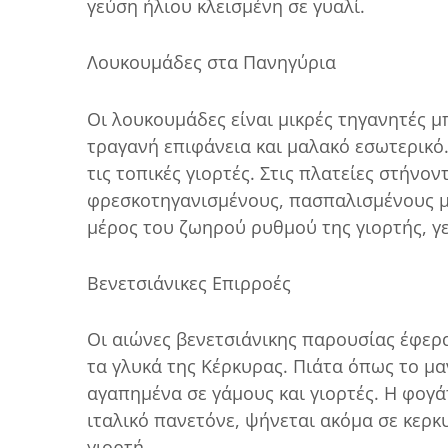
γεύση ήλιου κλεισμένη σε γυαλί.
Λουκουμάδες στα Πανηγύρια
Οι λουκουμάδες είναι μικρές τηγανητές μπ
τραγανή επιφάνεια και μαλακό εσωτερικό.
τις τοπικές γιορτές. Στις πλατείες στήν
φρεσκοτηγανισμένους, πασπαλισμένους με
μέρος του ζωηρού ρυθμού της γιορτής, γε
Βενετσιάνικες Επιρροές
Οι αιώνες βενετσιάνικης παρουσίας έφερ
τα γλυκά της Κέρκυρας. Πιάτα όπως το μα
αγαπημένα σε γάμους και γιορτές. Η φογά
ιταλικό πανετόνε, ψήνεται ακόμα σε κερκ
γιορτή.