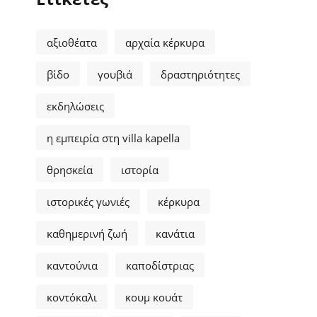
αξιοθέατα
αρχαία κέρκυρα
βίδο
γουβιά
δραστηριότητες
εκδηλώσεις
η εμπειρία στη villa kapella
θρησκεία
ιστορία
ιστορικές γωνιές
κέρκυρα
καθημερινή ζωή
κανάτια
καντούνια
καποδίστριας
κοντόκαλι
κουμ κουάτ