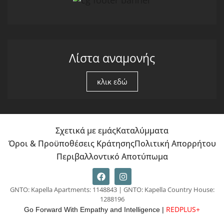
Λίστα αναμονής
κλικ εδώ
Σχετικά με εμάς
Καταλύμματα
Όροι & Προϋποθέσεις Κράτησης
Πολιτική Απορρήτου
Περιβαλλοντικό Αποτύπωμα
GNTO: Kapella Apartments: 1148843 | GNTO: Kapella Country House:
1288196
REDPLUS+
Go Forward With Empathy and Intelligence |