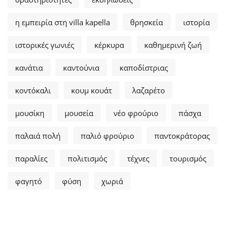
η εμπειρία στη villa kapella
θρησκεία
ιστορία
ιστορικές γωνιές
κέρκυρα
καθημερινή ζωή
κανάτια
καντούνια
καποδίστριας
κοντόκαλι
κουμ κουάτ
λαζαρέτο
μουσίκη
μουσεία
νέο φρούριο
πάσχα
παλαιά πολή
παλιό φρούριο
παντοκράτορας
παραλίες
πολιτισμός
τέχνες
τουρισμός
φαγητό
φύση
χωριά