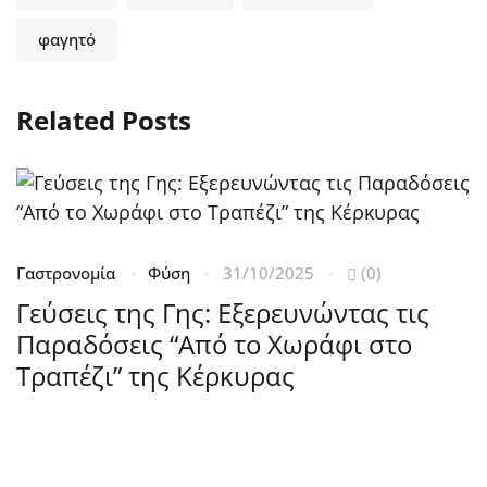
φαγητό
Related Posts
Γαστρονομία
Φύση
31/10/2025
(0)
Κ
Γεύσεις της Γης: Εξερευνώντας τις
2
Παραδόσεις “Από το Χωράφι στο
Τ
Τραπέζι” της Κέρκυρας
Τ