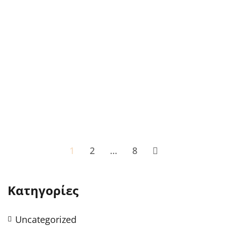
της Κέρκυρας
Οι Ενετοί στο Ιόνιο Από το 1386 έως το
1797, η Βενετσιάνικη Δημοκρατία
κυβέρνησε την Κέρκυρα, αφήνοντας πίσω
της μια κληρονομιά που σημάδεψε
ανεξίτηλα την ταυτότητα του νησιού. Σε
αντίθεση...
READ MORE
1
2
…
8
Κατηγορίες
Uncategorized