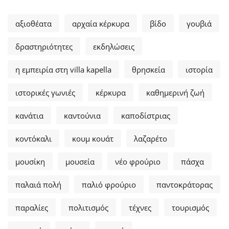
αξιοθέατα
αρχαία κέρκυρα
βίδο
γουβιά
δραστηριότητες
εκδηλώσεις
η εμπειρία στη villa kapella
θρησκεία
ιστορία
ιστορικές γωνιές
κέρκυρα
καθημερινή ζωή
κανάτια
καντούνια
καποδίστριας
κοντόκαλι
κουμ κουάτ
λαζαρέτο
μουσίκη
μουσεία
νέο φρούριο
πάσχα
παλαιά πολή
παλιό φρούριο
παντοκράτορας
παραλίες
πολιτισμός
τέχνες
τουρισμός