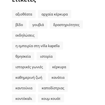
αξιοθέατα
αρχαία κέρκυρα
βίδο
γουβιά
δραστηριότητες
εκδηλώσεις
η εμπειρία στη villa kapella
θρησκεία
ιστορία
ιστορικές γωνιές
κέρκυρα
καθημερινή ζωή
κανάτια
καντούνια
καποδίστριας
κοντόκαλι
κουμ κουάτ