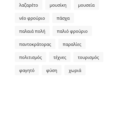
λαζαρέτο
μουσίκη
μουσεία
νέο φρούριο
πάσχα
παλαιά πολή
παλιό φρούριο
παντοκράτορας
παραλίες
πολιτισμός
τέχνες
τουρισμός
φαγητό
φύση
χωριά