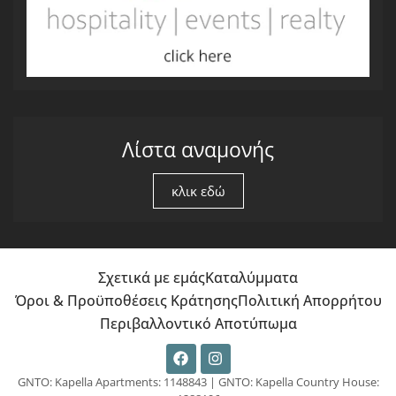
Λίστα αναμονής
κλικ εδώ
Σχετικά με εμάς
Καταλύμματα
Όροι & Προϋποθέσεις Κράτησης
Πολιτική Απορρήτου
Περιβαλλοντικό Αποτύπωμα
GNTO: Kapella Apartments: 1148843 | GNTO: Kapella Country House: