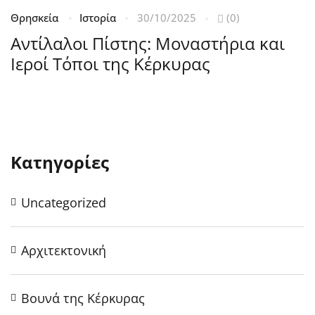
Θρησκεία
Ιστορία
30/10/2025
(0)
Β
Ισ
Αντίλαλοι Πίστης: Μοναστήρια και
2
Ιεροί Τόποι της Κέρκυρας
Α
Ά
Κατηγορίες
Uncategorized
Αρχιτεκτονική
Βουνά της Κέρκυρας