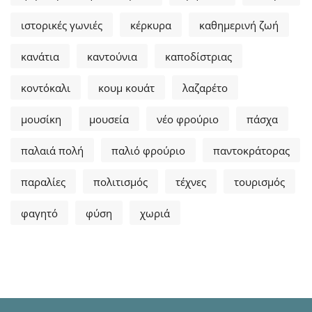
ιστορικές γωνιές
κέρκυρα
καθημερινή ζωή
κανάτια
καντούνια
καποδίστριας
κοντόκαλι
κουμ κουάτ
λαζαρέτο
μουσίκη
μουσεία
νέο φρούριο
πάσχα
παλαιά πολή
παλιό φρούριο
παντοκράτορας
παραλίες
πολιτισμός
τέχνες
τουρισμός
φαγητό
φύση
χωριά