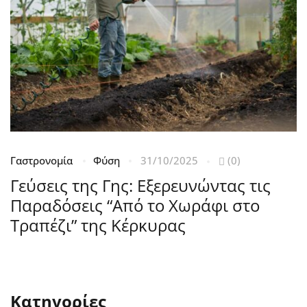
Γαστρονομία
Φύση
31/10/2025
(0)
Β
Ισ
Γεύσεις της Γης: Εξερευνώντας τις
2
Παραδόσεις “Από το Χωράφι στο
Α
Τραπέζι” της Κέρκυρας
Ά
Κατηγορίες