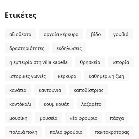
Ετικέτες
αξιοθέατα
αρχαία κέρκυρα
βίδο
γουβιά
δραστηριότητες
εκδηλώσεις
η εμπειρία στη villa kapella
θρησκεία
ιστορία
ιστορικές γωνιές
κέρκυρα
καθημερινή ζωή
κανάτια
καντούνια
καποδίστριας
κοντόκαλι
κουμ κουάτ
λαζαρέτο
μουσίκη
μουσεία
νέο φρούριο
πάσχα
παλαιά πολή
παλιό φρούριο
παντοκράτορας