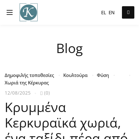
EL
EN
Blog
Δημοφιλής τοποθεσίες
Κουλτούρα
Φύση
Χωριά της Κέρκυρας
12/08/2025
(0)
Κρυμμένα
Κερκυραϊκά χωριά,
ένα ταξίδι πέρα από