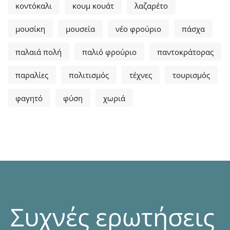
κοντόκαλι
κουμ κουάτ
λαζαρέτο
μουσίκη
μουσεία
νέο φρούριο
πάσχα
παλαιά πολή
παλιό φρούριο
παντοκράτορας
παραλίες
πολιτισμός
τέχνες
τουρισμός
φαγητό
φύση
χωριά
Συχνές ερωτήσεις