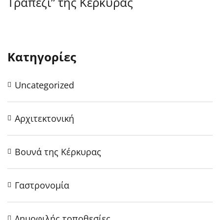
Τραπέζι” της Κέρκυρας
Ε
Μ
Κατηγορίες
Uncategorized
Αρχιτεκτονική
Βουνά της Κέρκυρας
Γαστρονομία
Δημοφιλής τοποθεσίες