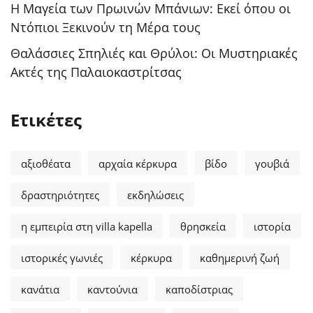
Η Μαγεία των Πρωινών Μπάνιων: Εκεί όπου οι
Ντόπιοι Ξεκινούν τη Μέρα τους
Θαλάσσιες Σπηλιές και Θρύλοι: Οι Μυστηριακές
Ακτές της Παλαιοκαστρίτσας
Ετικέτες
αξιοθέατα
αρχαία κέρκυρα
βίδο
γουβιά
δραστηριότητες
εκδηλώσεις
η εμπειρία στη villa kapella
θρησκεία
ιστορία
ιστορικές γωνιές
κέρκυρα
καθημερινή ζωή
κανάτια
καντούνια
καποδίστριας