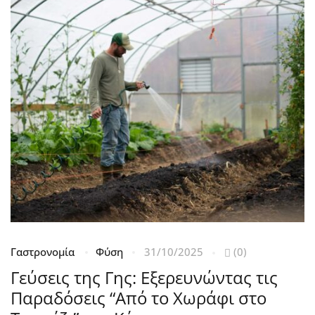
Γαστρονομία
Φύση
31/10/2025
(0)
Κ
Γεύσεις της Γης: Εξερευνώντας τις
2
Παραδόσεις “Από το Χωράφι στο
Η