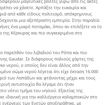
σφέρουν μαγευτικές βόλτες γύρω από τις ακτές
ρέπει να χάσετε. Αρπάξτε την ευκαιρία και
ριά από κάθε είδους πολιτισμό, απόκρημνους
όσχονται μια αξεπέραστη εμπειρία. Στην παραλία
ήνες ένα μικρό ποταμάκι, όπου αν επιλέξετε να το
 της Κέρκυρας και πιο συγκεκριμένα στο
 το παρελθόν του λιβαδιού του Ρόπα και πιο
μνης Gaudar. Σε διάφορους παλιούς χάρτες της
ο νερού, ο οποίος δεν είναι άλλος από την
μένο σώμα νερού λέγεται ότι είχε έκταση 16.000
ιό των Λαπάδων και φτάνοντας μέχρι και τους
ερινή αντιστοιχία θα λέγαμε ότι ήταν
το νότιο τμήμα του νησιού. Εξαιτίας της
ε ιδανική για την καλλιέργεια καλαμποκιών στο
με ενέργειες των Ενετών αποξηράθηκε, με