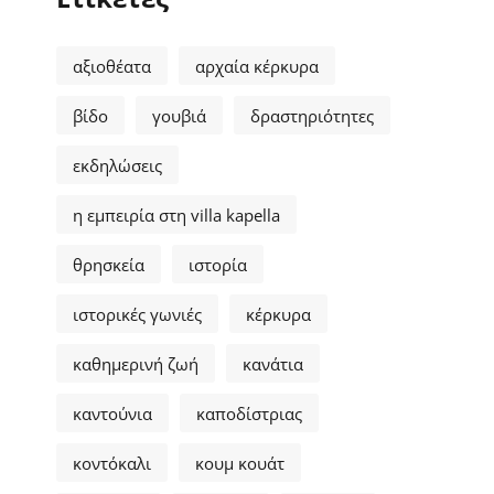
αξιοθέατα
αρχαία κέρκυρα
βίδο
γουβιά
δραστηριότητες
εκδηλώσεις
η εμπειρία στη villa kapella
θρησκεία
ιστορία
ιστορικές γωνιές
κέρκυρα
καθημερινή ζωή
κανάτια
καντούνια
καποδίστριας
κοντόκαλι
κουμ κουάτ