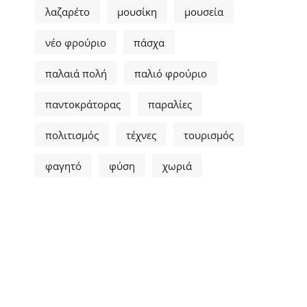
λαζαρέτο
μουσίκη
μουσεία
νέο φρούριο
πάσχα
παλαιά πολή
παλιό φρούριο
παντοκράτορας
παραλίες
πολιτισμός
τέχνες
τουρισμός
φαγητό
φύση
χωριά