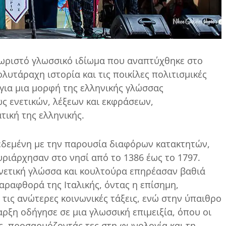
χωριστό γλωσσικό ιδίωμα που αναπτύχθηκε στο
λυτάραχη ιστορία και τις ποικίλες πολιτισμικές
 για μια μορφή της ελληνικής γλώσσας
ς ενετικών, λέξεων και εκφράσεων,
ική της ελληνικής.
δεδεμένη με την παρουσία διαφόρων κατακτητών,
υριάρχησαν στο νησί από το 1386 έως το 1797.
ενετική γλώσσα και κουλτούρα επηρέασαν βαθιά
παραφθορά της Ιταλικής, όντας η επίσημη,
τις ανώτερες κοινωνικές τάξεις, ενώ στην ύπαιθρο
ρξη οδήγησε σε μια γλωσσική επιμειξία, όπου οι
ις, προσαρμόζοντάς τες στη φωνολογία και τη