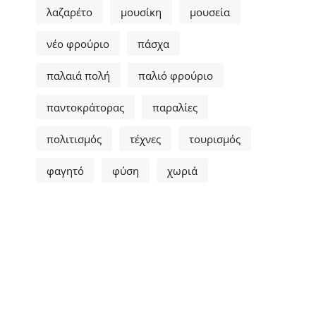
λαζαρέτο
μουσίκη
μουσεία
νέο φρούριο
πάσχα
παλαιά πολή
παλιό φρούριο
παντοκράτορας
παραλίες
πολιτισμός
τέχνες
τουρισμός
φαγητό
φύση
χωριά