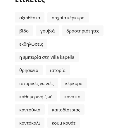
αξιοθέατα
αρχαία κέρκυρα
βίδο
γουβιά
δραστηριότητες
εκδηλώσεις
η εμπειρία στη villa kapella
θρησκεία
ιστορία
ιστορικές γωνιές
κέρκυρα
καθημερινή ζωή
κανάτια
καντούνια
καποδίστριας
κοντόκαλι
κουμ κουάτ