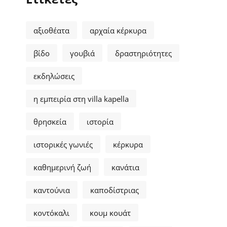
αξιοθέατα
αρχαία κέρκυρα
βίδο
γουβιά
δραστηριότητες
εκδηλώσεις
η εμπειρία στη villa kapella
θρησκεία
ιστορία
ιστορικές γωνιές
κέρκυρα
καθημερινή ζωή
κανάτια
καντούνια
καποδίστριας
κοντόκαλι
κουμ κουάτ