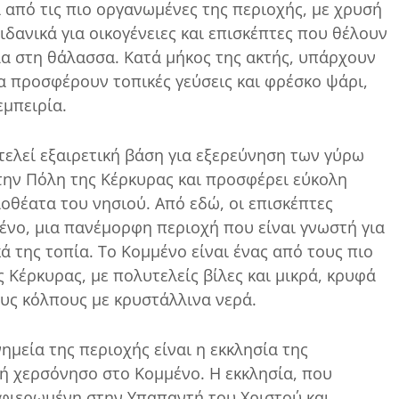
α από τις πιο οργανωμένες της περιοχής, με χρυσή
ιδανικά για οικογένειες και επισκέπτες που θέλουν
α στη θάλασσα. Κατά μήκος της ακτής, υπάρχουν
ία προσφέρουν τοπικές γεύσεις και φρέσκο ψάρι,
εμπειρία.
τελεί εξαιρετική βάση για εξερεύνηση των γύρω
την Πόλη της Κέρκυρας και προσφέρει εύκολη
οθέατα του νησιού. Από εδώ, οι επισκέπτες
νο, μια πανέμορφη περιοχή που είναι γνωστή για
ά της τοπία. Το Κομμένο είναι ένας από τους πιο
 Κέρκυρας, με πολυτελείς βίλες και μικρά, κρυφά
ς κόλπους με κρυστάλλινα νερά.
ημεία της περιοχής είναι η εκκλησία της
ρή χερσόνησο στο Κομμένο. Η εκκλησία, που
αφιερωμένη στην Υπαπαντή του Χριστού και