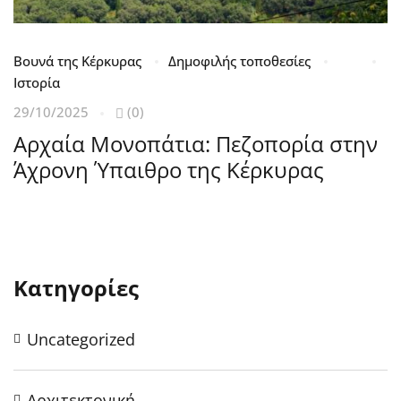
Βουνά της Κέρκυρας
Δημοφιλής τοποθεσίες
Κ
Ιστορία
2
29/10/2025
(0)
Τ
Αρχαία Μονοπάτια: Πεζοπορία στην
Τ
Άχρονη Ύπαιθρο της Κέρκυρας
Κατηγορίες
Uncategorized
Αρχιτεκτονική