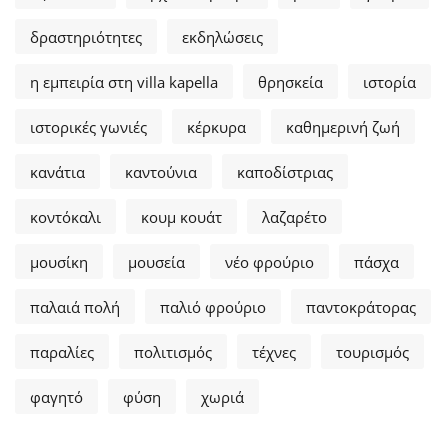
δραστηριότητες
εκδηλώσεις
η εμπειρία στη villa kapella
θρησκεία
ιστορία
ιστορικές γωνιές
κέρκυρα
καθημερινή ζωή
κανάτια
καντούνια
καποδίστριας
κοντόκαλι
κουμ κουάτ
λαζαρέτο
μουσίκη
μουσεία
νέο φρούριο
πάσχα
παλαιά πολή
παλιό φρούριο
παντοκράτορας
παραλίες
πολιτισμός
τέχνες
τουρισμός
φαγητό
φύση
χωριά