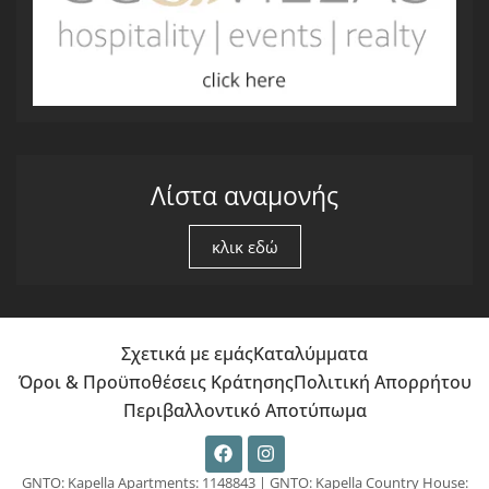
Λίστα αναμονής
κλικ εδώ
Σχετικά με εμάς
Καταλύμματα
Όροι & Προϋποθέσεις Κράτησης
Πολιτική Απορρήτου
Περιβαλλοντικό Αποτύπωμα
GNTO: Kapella Apartments: 1148843 | GNTO: Kapella Country House: